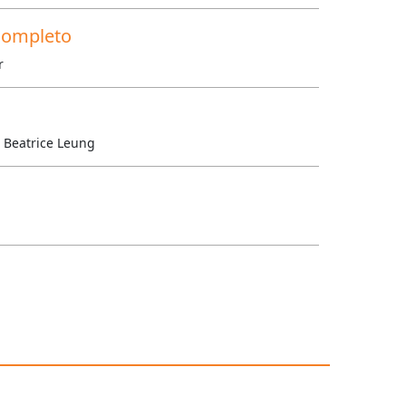
 completo
r
. Beatrice Leung