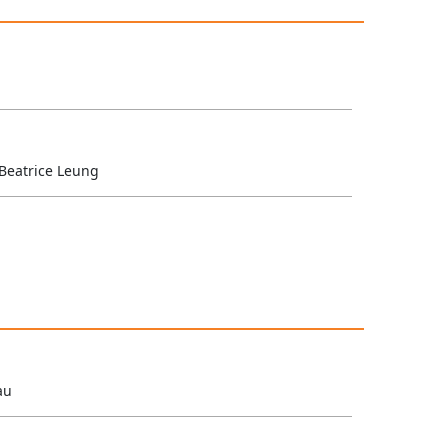
 Beatrice Leung
au