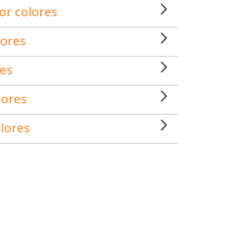
or colores
lores
res
lores
olores