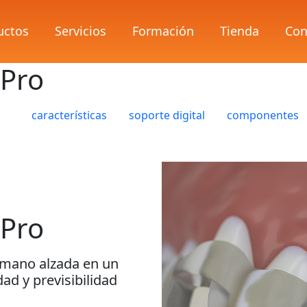
uctos
Servicios
Formación
Tienda
Con
 Pro
características
soporte digital
componentes
 Pro
 a mano alzada en un
dad y previsibilidad