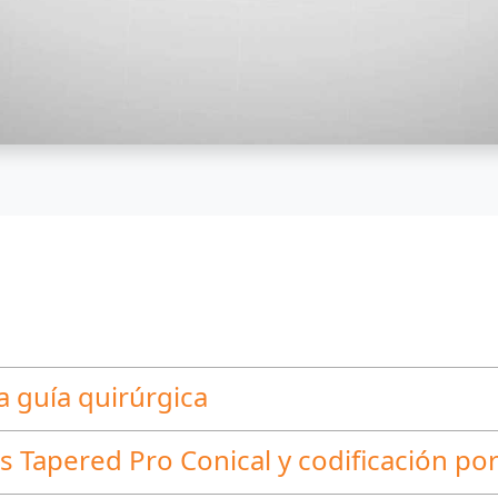
a guía quirúrgica
 Tapered Pro Conical y codificación por