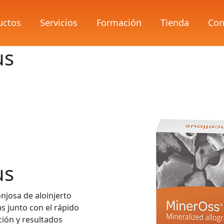
uctos
Servicios
Formación
Tienda
Con
us
us
njosa de aloinjerto
 junto con el rápido
ión y resultados