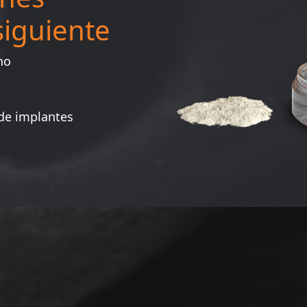
siguiente
no
 de implantes