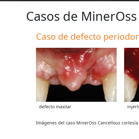
Casos de MinerOss
Caso de defecto periodon
defecto maxilar
injer
Imágenes del caso MinerOss Cancellous cortesía