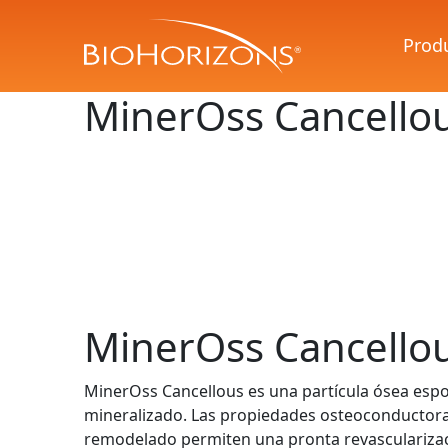
Prod
MinerOss Cancello
MinerOss Cancello
MinerOss Cancellous es una partícula ósea espo
mineralizado. Las propiedades osteoconductoras
remodelado permiten una pronta revascularizac